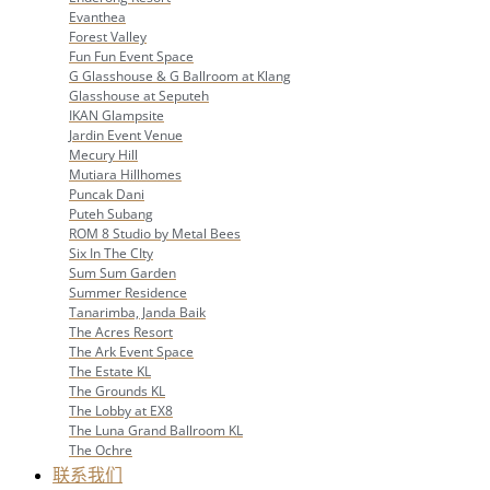
Evanthea
Forest Valley
Fun Fun Event Space
G Glasshouse & G Ballroom at Klang
Glasshouse at Seputeh
IKAN Glampsite
Jardin Event Venue
Mecury Hill
Mutiara Hillhomes
Puncak Dani
Puteh Subang
ROM 8 Studio by Metal Bees
Six In The CIty
Sum Sum Garden
Summer Residence
Tanarimba, Janda Baik
The Acres Resort
The Ark Event Space
The Estate KL
The Grounds KL
The Lobby at EX8
The Luna Grand Ballroom KL
The Ochre
联系我们