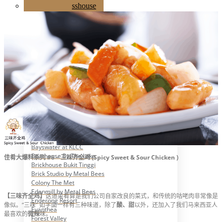
Ampang Glasshouse
Boathouse
Brick Studio By Metal Bees
Colony Star Boulevard KLCC
Glasshouse at Seputeh
Jardin Event Venue
KLCC, Bayswater
Mutiara Hillhomes
Puncak Dani
Puteh Subang
Summer Residence
T6 Light Box Sungai Buloh
Tanarimba, Janda Baik
Ampang Glasshouse
Astana Bamboo Hills
Bayswater at KLCC
Boathouse By The Lake
佳肴大爆料系列 #6 – 三味齐全鸡 (Spicy Sweet & Sour Chicken )
Brickhouse Bukit Tinggi
Brick Studio by Metal Bees
Colony The Met
Edenmill by Metal Bees
【三味齐全鸡】
这道菜肴算是我们公司自家改良的菜式，和传统的咕咾肉非常像是
Enderong Resort
像似。“三味” 如字面一样有三种味道，除了
酸、甜
以外，还加入了我们马来西亚人
Evanthea
最喜欢的
微辣
味。
Forest Valley