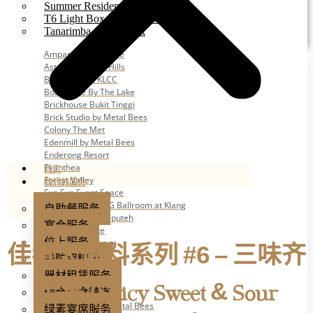
Summer Residence
T6 Light Box Sungai Buloh
Tanarimba, Janda Baik
Ampang Glasshouse
Astana Bamboo Hills
Bayswater at KLCC
Boathouse By The Lake
Brickhouse Bukit Tinggi
Brick Studio by Metal Bees
Colony The Met
Edenmill by Metal Bees
Enderong Resort
Evanthea
首页
Forest Valley
我们的服务
Fun Fun Event Space
G Glasshouse & G Ballroom at Klang
自助餐服务
Glasshouse at Seputeh
宴会服务
IKAN Glampsite
位上服务
Jardin Event Venue
佳肴大爆料系列 #6 – 三味齐
Mecury Hill
曼陀罗精选
Mutiara Hillhomes
器材租赁服务
Puncak Dani
全鸡 (Spicy Sweet & Sour
融合小食精选
Puteh Subang
ROM 8 Studio by Metal Bees
绿素宴席服务