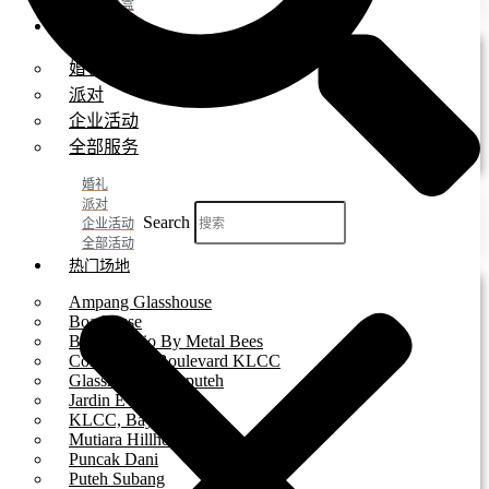
派对餐盒
活动
婚礼
派对
企业活动
全部服务
婚礼
派对
Search
企业活动
全部活动
热门场地
Ampang Glasshouse
Boathouse
Brick Studio By Metal Bees
Colony Star Boulevard KLCC
Glasshouse at Seputeh
Jardin Event Venue
KLCC, Bayswater
Mutiara Hillhomes
Puncak Dani
Puteh Subang