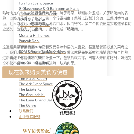
Fun Fun Event Space
G Glasshouse & G Ballroom at Klang
咕咾肉是广东的一道特色传统名菜，属于粤菜，以甜酸汁煮成。关于咕咾肉的名
Glasshouse at Seputeh
称，网络流传着两个传说。第一个传说指由于菜肴以甜酸汁烹调，上菜时香气四
IKAN Glampsite
溢，让人忍不住
「咕噜咕噜」
地吞口水，因而得名。第二个传说便是指这道菜肴历
Jardin Event Venue
史悠久，故称为
「古老肉」
，后转化成
「咕咾肉」
。
Mecury Hill
Mutiara Hillhomes
Puncak Dani
Puteh Subang
这道经典菜肴接受度非常高和深受各年龄层的人喜爱，甚至是餐馆必点的菜肴之
ROM 8 Studio by Metal Bees
一。我们改良了配方的
【三味齐全鸡】
，做法就是先把新鲜的鸡腿肉切块再炸熟，
Six In The CIty
过后再配上总厨特制的酸甜汁煮一下，包装后就冷冻。当客人弄热来吃时，味道完
Sum Sum Garden
全不仅不会淡化掉，反而渗透进每一块鸡肉里。
Summer Residence
现在就来购买美食方便包
Tanarimba, Janda Baik
The Acres Resort
The Ark Event Space
The Estate KL
The Grounds KL
The Luna Grand Ballroom KL
The Ochre
联系我们
企业餐饮服务