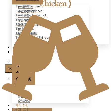
Chicken )
Six In The CIty
Sum Sum Garden
自助餐服务
Summer Residence
企业餐饮服务
Tanarimba, Janda Baik
节庆餐饮
The Acres Resort
宴会服务
The Ark Event Space
曼陀罗精选
The Estate KL
位上服务
The Grounds KL
绿素宴席服务
The Luna Grand Ballroom KL
融合小食精选
The Ochre
活动设备租赁
联系我们
派对餐盒
活动
企业餐饮服务
婚礼
派对
X
企业活动
全部服务
婚礼
派对
企业活动
全部活动
热门场地
9 月 23, 2021