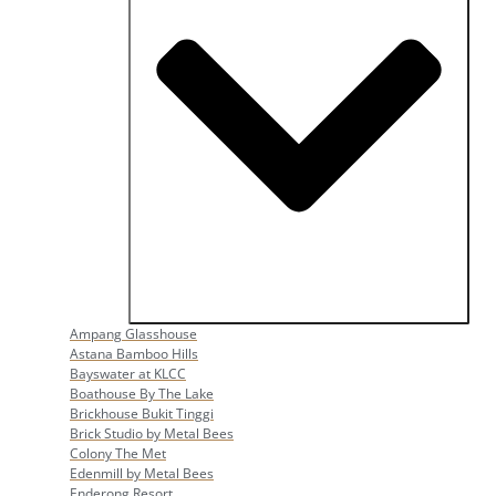
Open Popular Venues
Ampang Glasshouse
Astana Bamboo Hills
Bayswater at KLCC
Boathouse By The Lake
Brickhouse Bukit Tinggi
Brick Studio by Metal Bees
Colony The Met
Edenmill by Metal Bees
Enderong Resort