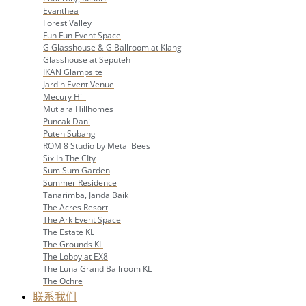
Evanthea
Forest Valley
Fun Fun Event Space
G Glasshouse & G Ballroom at Klang
Glasshouse at Seputeh
IKAN Glampsite
Jardin Event Venue
Mecury Hill
Mutiara Hillhomes
Puncak Dani
Puteh Subang
ROM 8 Studio by Metal Bees
Six In The CIty
Sum Sum Garden
Summer Residence
Tanarimba, Janda Baik
The Acres Resort
The Ark Event Space
The Estate KL
The Grounds KL
The Lobby at EX8
The Luna Grand Ballroom KL
The Ochre
联系我们