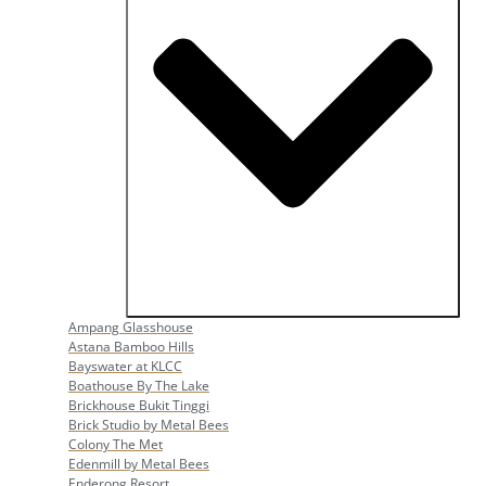
Open Popular Venues
Ampang Glasshouse
Astana Bamboo Hills
Bayswater at KLCC
Boathouse By The Lake
Brickhouse Bukit Tinggi
Brick Studio by Metal Bees
Colony The Met
Edenmill by Metal Bees
Enderong Resort