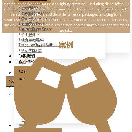
Six In The CIty
staging, and advanced sound and lighting systems—including disco lights—it
Sum Sum Garden
自助餐服务
creates the perfect ambiance for any event. The venue also provides a wide
Summer Residence
企业餐饮服务
selection of furniture and décor in its rental packages, allowing for a
Tanarimba, Janda Baik
节庆餐饮
seamless setup. With expert event management and personalised services,
The Acres Resort
宴会服务
The Ark Event Space ensures a stress-free and memorable experience for all
The Ark Event Space
曼陀罗精选
guests.
The Estate KL
位上服务
The Grounds KL
绿素宴席服务
案例
The Luna Grand Ballroom KL
融合小食精选
The Ochre
活动设备租赁
联系我们
派对餐盒
活动
企业餐饮服务
婚礼
派对
X
企业活动
全部服务
婚礼
派对
企业活动
全部活动
热门场地